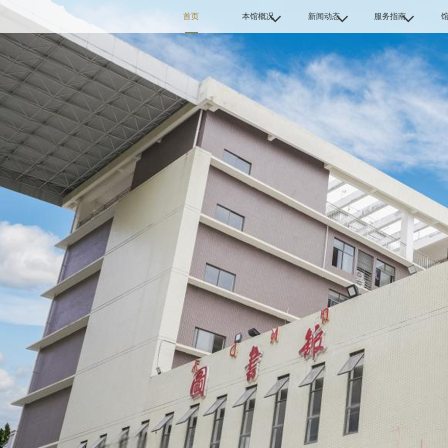



首页
本馆概况
新闻动态
服务指南
本馆简介
馆内新闻
入馆须知
宁图介绍
业界新闻
开放时间
组织机构
本馆公告
读者办证
楼层分布
借阅规则
愿景与使命
地理交通
网上展厅