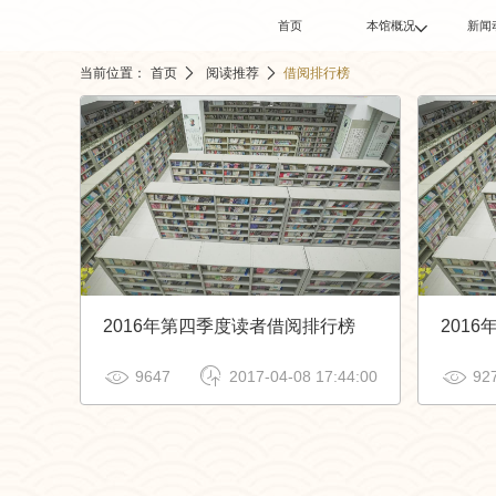
首页
本馆概况
新闻

本馆简介
馆
当前位置：
首页
阅读推荐
借阅排行榜
宁图介绍
业
组织机构
本
楼层分布
愿景与使命
网上展厅
2016年第四季度读者借阅排行榜
201



9647
2017-04-08 17:44:00
92