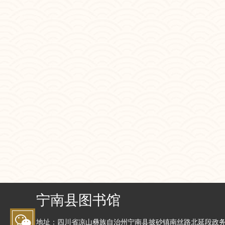
宁南县图书馆

地址：四川省凉山彝族自治州宁南县披砂镇南丝路北延段政务中