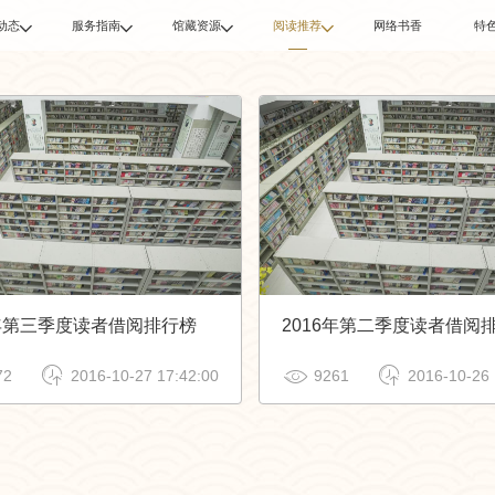
动态
服务指南
馆藏资源
阅读推荐
网络书香
特




内新闻
入馆须知
数字资源
好书推荐
界新闻
开放时间
馆藏信息
新书推荐
馆公告
读者办证
上架新书
借阅规则
借阅排行榜
地理交通
读书心得
6年第三季度读者借阅排行榜
2016年第二季度读者借阅



72
2016-10-27 17:42:00
9261
2016-10-26 