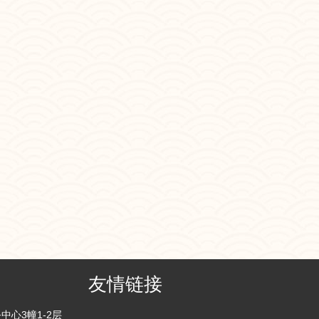
友情链接
心3幢1-2层