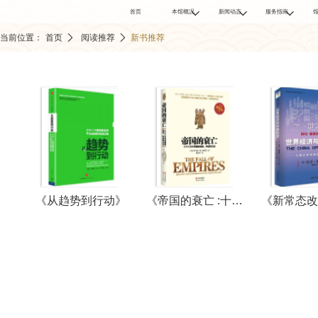



首页
本馆概况
新闻动态
服务指南
本馆简介
馆内新闻
入馆须知
当前位置：
首页
阅读推荐
新书推荐
宁图介绍
业界新闻
开放时间
组织机构
本馆公告
读者办证
楼层分布
借阅规则
愿景与使命
地理交通
网上展厅
《从趋势到行动》
《帝国的衰亡 :十六个古代帝国的崛起、称霸和沉没》